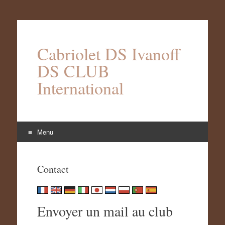
Cabriolet DS Ivanoff
DS CLUB
International
Menu
Aller
au
Contact
contenu
Envoyer un mail au club