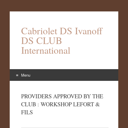
Cabriolet DS Ivanoff
DS CLUB
International
Menu
Aller
au
PROVIDERS APPROVED BY THE
contenu
CLUB : WORKSHOP LEFORT &
FILS