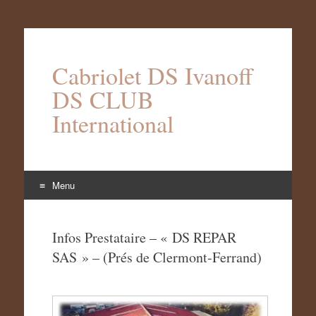
Cabriolet DS Ivanoff
DS CLUB
International
Menu
Aller
au
Infos Prestataire – « DS REPAR
contenu
SAS » – (Prés de Clermont-Ferrand)