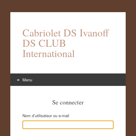
Cabriolet DS Ivanoff
DS CLUB
International
Menu
Aller
au
Se connecter
contenu
Nom d’utilisateur ou e-mail