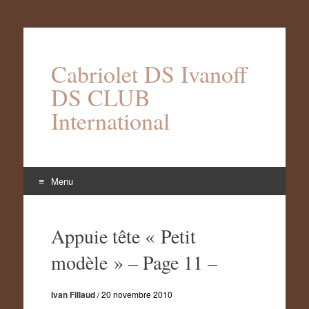
Cabriolet DS Ivanoff
DS CLUB
International
Menu
Aller
au
Appuie tête « Petit
contenu
modèle » – Page 11 –
Ivan Fillaud
/
20 novembre 2010