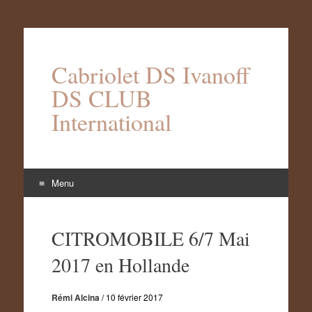
Cabriolet DS Ivanoff
DS CLUB
International
Menu
Aller
au
CITROMOBILE 6/7 Mai
contenu
2017 en Hollande
Rémi Alcina
/
10 février 2017