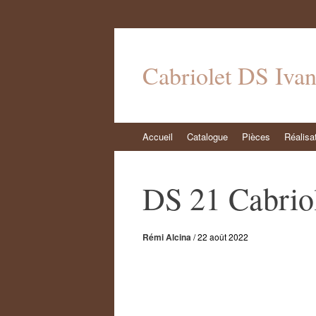
Cabriolet DS Iva
Aller
Accueil
Catalogue
Pièces
Réalisa
au
contenu
DS 21 Cabriol
Rémi Alcina
/
22 août 2022