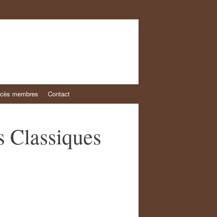
cès membres
Contact
s Classiques