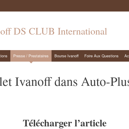
noff DS CLUB International
tions
Presse / Prestataires
Bourse Ivanoff
Foire Aux Questions
Ac
et Ivanoff dans Auto-Plu
Télécharger l’article