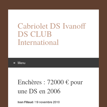
Cabriolet DS Ivanoff
DS CLUB
International
Menu
Aller
au
Enchères : 72000 € pour
contenu
une DS en 2006
Ivan Fillaud
/
19 novembre 2010