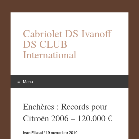
Cabriolet DS Ivanoff
DS CLUB
International
Menu
Aller
au
Enchères : Records pour
contenu
Citroën 2006 – 120.000 €
Ivan Fillaud
/
19 novembre 2010