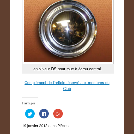
enjoliveur DS pour roue à écrou central.
Complément de l’article réservé aux membres du
Club
Partager :
C
C
C
l
l
l
i
i
i
q
q
q
19 janvier 2018
dans
Pièces
.
u
u
u
e
e
e