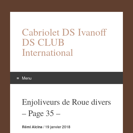
Cabriolet DS Ivanoff
DS CLUB
International
Menu
Aller
au
Enjoliveurs de Roue divers
contenu
– Page 35 –
Rémi Alcina
/
19 janvier 2018