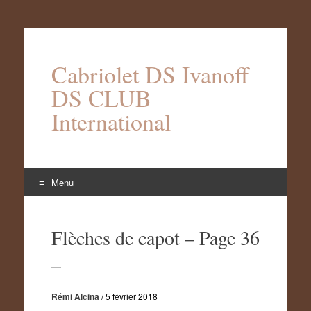
Cabriolet DS Ivanoff
DS CLUB
International
Menu
Aller
au
Flèches de capot – Page 36
contenu
–
Rémi Alcina
/
5 février 2018