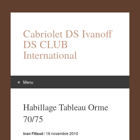
Cabriolet DS Ivanoff
DS CLUB
International
Menu
Aller
au
Habillage Tableau Orme
contenu
70/75
Ivan Fillaud
/
16 novembre 2010