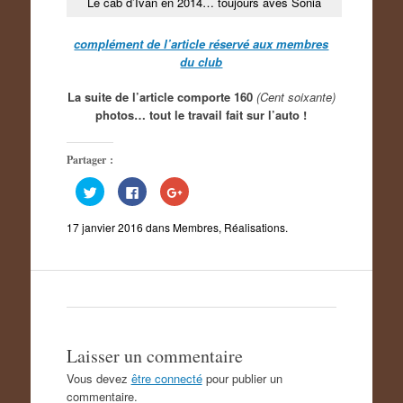
Le cab d’Ivan en 2014… toujours aves Sonia
complément de l’article réservé aux membres
du club
La suite de l’article comporte 160
(Cent soixante)
photos… tout le travail fait sur l’auto !
Partager :
C
C
C
l
l
l
i
i
i
q
q
q
17 janvier 2016
dans
Membres
,
Réalisations
.
u
u
u
e
e
e
z
z
z
p
p
p
o
o
o
u
u
u
r
r
r
p
p
p
a
a
a
r
r
r
t
t
t
a
a
a
Laisser un commentaire
g
g
g
e
e
e
Vous devez
être connecté
pour publier un
r
r
r
s
s
s
commentaire.