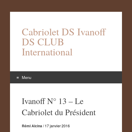
Cabriolet DS Ivanoff
DS CLUB
International
Menu
Aller
au
Ivanoff N° 13 – Le
contenu
Cabriolet du Président
Rémi Alcina
/
17 janvier 2016