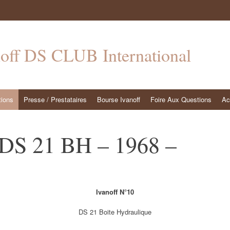
noff DS CLUB International
tions
Presse / Prestataires
Bourse Ivanoff
Foire Aux Questions
Ac
 DS 21 BH – 1968 –
Ivanoff N°10
DS 21 Boite Hydraulique