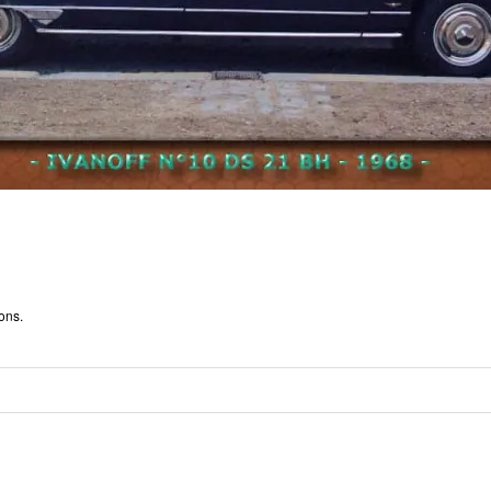
ions
.