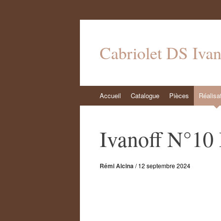
Cabriolet DS Iva
Aller
Accueil
Catalogue
Pièces
Réalisa
au
contenu
Ivanoff N°10
Rémi Alcina
/
12 septembre 2024