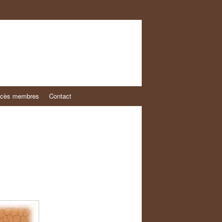
cès membres
Contact