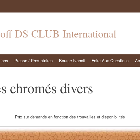
noff DS CLUB International
tions
Presse / Prestataires
Bourse Ivanoff
Foire Aux Questions
Ac
 chromés divers
Prix sur demande en fonction des trouvailles et disponibilités