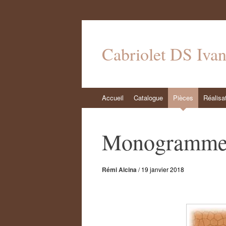
Cabriolet DS Iva
Aller
Accueil
Catalogue
Pièces
Réalisa
au
contenu
Monogrammes
Rémi Alcina
/
19 janvier 2018