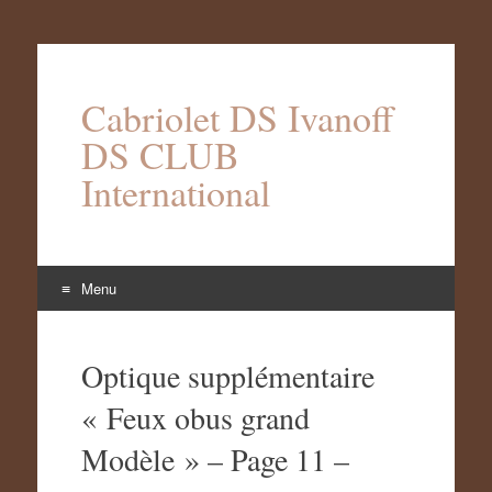
Cabriolet DS Ivanoff
DS CLUB
International
Menu
Aller
au
Optique supplémentaire
contenu
« Feux obus grand
Modèle » – Page 11 –