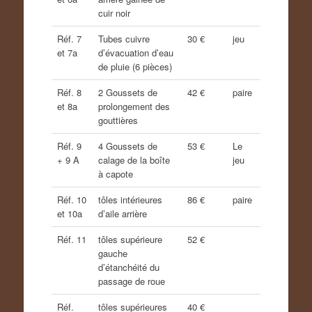
cuir noir
Réf. 7
Tubes cuivre
30 €
jeu
et 7a
d’évacuation d’eau
de pluie (6 pièces)
Réf. 8
2 Goussets de
42 €
paire
et 8a
prolongement des
gouttières
Réf. 9
4 Goussets de
53 €
Le
+ 9 A
calage de la boîte
jeu
à capote
Réf. 10
tôles intérieures
86 €
paire
et 10a
d’aile arrière
Réf. 11
tôles supérieure
52 €
gauche
d’étanchéité du
passage de roue
Réf.
tôles supérieures
40 €