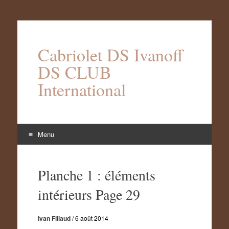
Cabriolet DS Ivanoff
DS CLUB
International
Menu
Aller
au
Planche 1 : éléments
contenu
intérieurs Page 29
Ivan Fillaud
/
6 août 2014