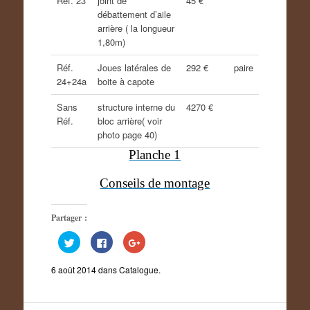
Réf. 23
joint de
45 €
débattement d’aile
arrière ( la longueur
1,80m)
Réf.
Joues latérales de
292 €
paire
24+24a
boite à capote
Sans
structure interne du
4270 €
Réf.
bloc arrière( voir
photo page 40)
Planche 1
Conseils de montage
Partager :
C
C
C
l
l
l
i
i
i
q
q
q
6 août 2014
dans
Catalogue
.
u
u
u
e
e
e
z
z
z
p
p
p
o
o
o