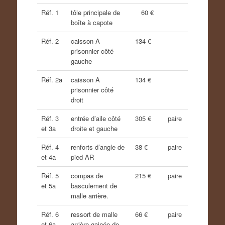
Réf. 1
tôle principale de
60 €
boîte à capote
Réf. 2
caisson A
134 €
prisonnier côté
gauche
Réf. 2a
caisson A
134 €
prisonnier côté
droit
Réf. 3
entrée d’aile côté
305 €
paire
et 3a
droite et gauche
Réf. 4
renforts d’angle de
38 €
paire
et 4a
pied AR
Réf. 5
compas de
215 €
paire
et 5a
basculement de
malle arrière.
Réf. 6
ressort de malle
66 €
paire
et 6a
arrière gainée de