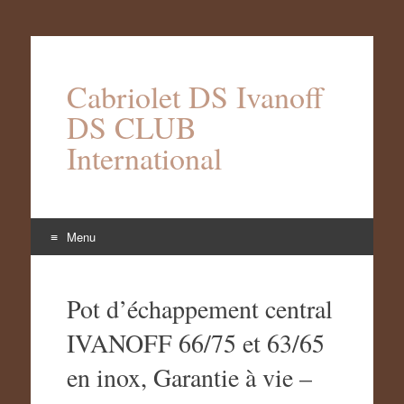
Cabriolet DS Ivanoff
DS CLUB
International
Menu
Aller
au
Pot d’échappement central
contenu
IVANOFF 66/75 et 63/65
en inox, Garantie à vie –