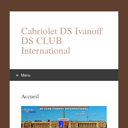
Cabriolet DS Ivanoff
DS CLUB
International
Menu
Aller
au
Accueil
contenu