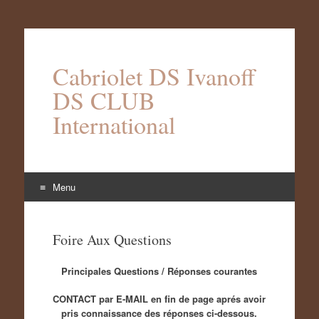
Cabriolet DS Ivanoff
DS CLUB
International
Menu
Aller
au
Foire Aux Questions
contenu
Principales Questions / Réponses courantes
CONTACT par E-MAIL en fin de page
aprés avoir
pris connaissance des réponses ci-dessous.