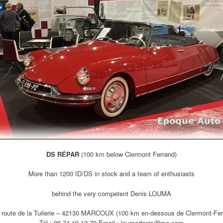
DS RÉPAR
(100 km below Clermont Ferrand)
More than 1200 ID/DS in stock and
a team of enthusiasts
behind the very competent Denis LOUMA
 route de la Tuilerie – 42130 MARCOUX (100 km en-dessous de Clermont-Fer
Tél : 06.74.19.12.79 Email : loumadenis@me.com