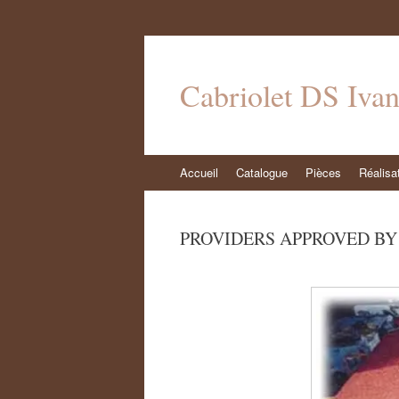
Cabriolet DS Iva
Aller
Accueil
Catalogue
Pièces
Réalisa
au
contenu
PROVIDERS APPROVED BY TH