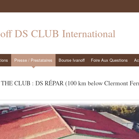
noff DS CLUB International
tions
Presse / Prestataires
Bourse Ivanoff
Foire Aux Questions
Ac
E CLUB : DS RÉPAR (100 km below Clermont Ferr