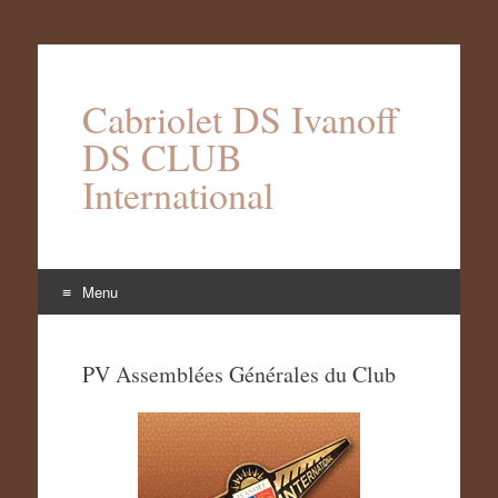
Cabriolet DS Ivanoff
DS CLUB
International
Menu
Aller
au
PV Assemblées Générales du Club
contenu