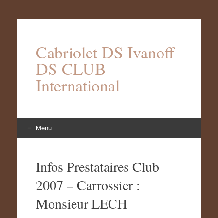
Cabriolet DS Ivanoff
DS CLUB
International
Menu
Aller
au
Infos Prestataires Club
contenu
2007 – Carrossier :
Monsieur LECH