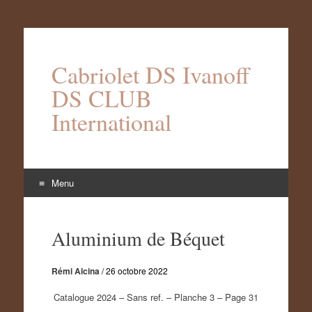
Cabriolet DS Ivanoff
DS CLUB
International
Menu
Aller
au
Aluminium de Béquet
contenu
Rémi Alcina
/
26 octobre 2022
Catalogue 2024 – Sans ref. – Planche 3 – Page 31
–