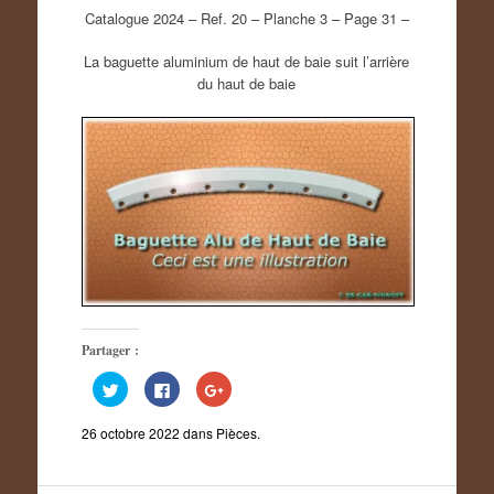
Catalogue 2024 – Ref. 20 – Planche 3 – Page 31 –
La baguette aluminium de haut de baie suit l’arrière
du haut de baie
Partager :
C
C
C
l
l
l
i
i
i
q
q
q
26 octobre 2022
dans
Pièces
.
u
u
u
e
e
e
z
z
z
p
p
p
o
o
o