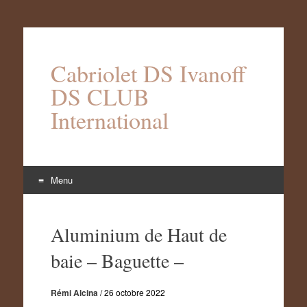
Cabriolet DS Ivanoff
DS CLUB
International
Menu
Aller
au
Aluminium de Haut de
contenu
baie – Baguette –
Rémi Alcina
/
26 octobre 2022