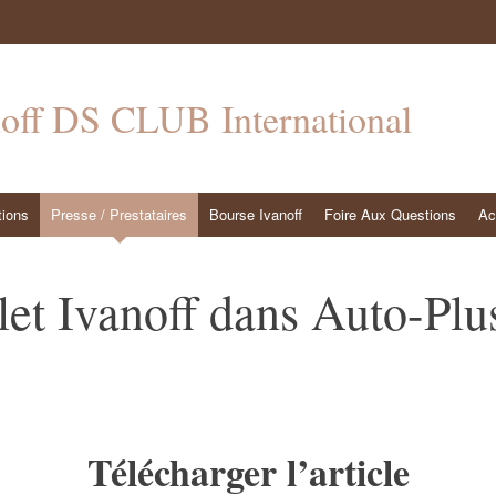
noff DS CLUB International
tions
Presse / Prestataires
Bourse Ivanoff
Foire Aux Questions
Ac
et Ivanoff dans Auto-Plu
Télécharger l’article