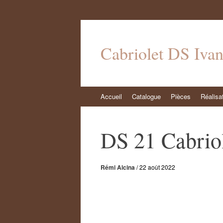
Cabriolet DS Iva
Aller
Accueil
Catalogue
Pièces
Réalisa
au
contenu
DS 21 Cabriol
Rémi Alcina
/
22 août 2022