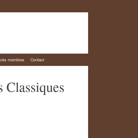
cès membres
Contact
s Classiques