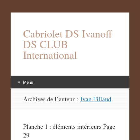
Cabriolet DS Ivanoff
DS CLUB
International
Menu
Aller
Archives de l’auteur :
Ivan Fillaud
au
contenu
Planche 1 : éléments intérieurs Page
29