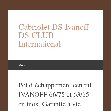
Cabriolet DS Ivanoff
DS CLUB
International
Menu
Aller
au
Pot d’échappement central
contenu
IVANOFF 66/75 et 63/65
en inox, Garantie à vie –