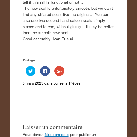
tell if this rail is functional or not…
The new seal is unfortunately smooth, but we can’t
find any striated seals like the original… You can
also use two second-hand saloon seals simply
placed end to end, without gluing… it may be better
than the smooth new seal…
Good assembly. Ivan Fillaud
Partager :
C
C
C
l
l
l
i
i
i
q
q
q
5 mars 2023
dans
conseils
,
Pièces
.
u
u
u
e
e
e
z
z
z
p
p
p
o
o
o
u
u
u
r
r
r
p
p
p
a
a
a
r
r
r
t
t
t
a
a
a
Laisser un commentaire
g
g
g
e
e
e
Vous devez
être connecté
pour publier un
r
r
r