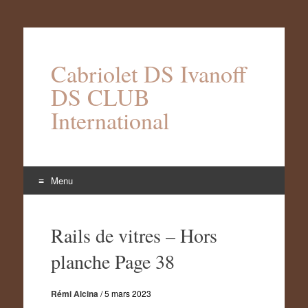
Cabriolet DS Ivanoff
DS CLUB
International
Menu
Aller
au
Rails de vitres – Hors
contenu
planche Page 38
Rémi Alcina
/
5 mars 2023