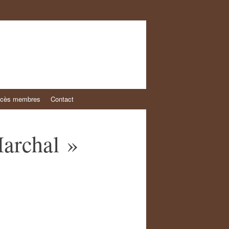
cès membres
Contact
archal »