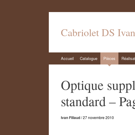
Cabriolet DS Iva
Aller
Accueil
Catalogue
Pièces
Réalisa
au
contenu
Optique supp
standard – Pa
Ivan Fillaud
/
27 novembre 2010