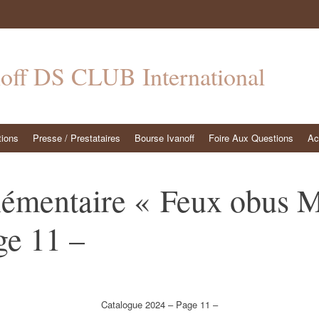
noff DS CLUB International
tions
Presse / Prestataires
Bourse Ivanoff
Foire Aux Questions
Ac
lémentaire « Feux obus M
ge 11 –
Catalogue 2024 – Page 11 –