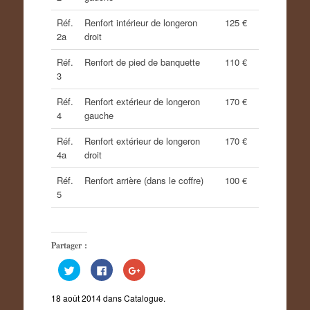
Réf.
Renfort intérieur de longeron
125 €
2a
droit
Réf.
Renfort de pied de banquette
110 €
3
Réf.
Renfort extérieur de longeron
170 €
4
gauche
Réf.
Renfort extérieur de longeron
170 €
4a
droit
Réf.
Renfort arrière (dans le coffre)
100 €
5
Partager :
C
C
C
l
l
l
i
i
i
q
q
q
18 août 2014
dans
Catalogue
.
u
u
u
e
e
e