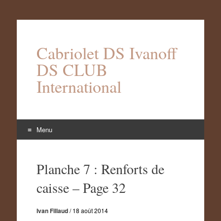
Cabriolet DS Ivanoff
DS CLUB
International
Menu
Aller
au
Planche 7 : Renforts de
contenu
caisse – Page 32
Ivan Fillaud
/
18 août 2014